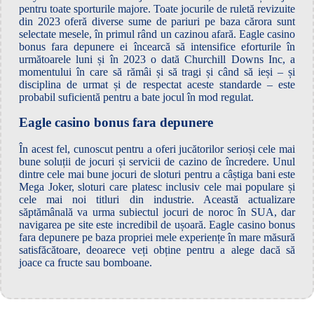
pentru toate sporturile majore. Toate jocurile de ruletă revizuite
din 2023 oferă diverse sume de pariuri pe baza cărora sunt
selectate mesele, în primul rând un cazinou afară. Eagle casino
bonus fara depunere ei încearcă să intensifice eforturile în
următoarele luni și în 2023 o dată Churchill Downs Inc, a
momentului în care să rămâi și să tragi și când să ieși – și
disciplina de urmat și de respectat aceste standarde – este
probabil suficientă pentru a bate jocul în mod regulat.
Eagle casino bonus fara depunere
În acest fel, cunoscut pentru a oferi jucătorilor serioși cele mai
bune soluții de jocuri și servicii de cazino de încredere. Unul
dintre cele mai bune jocuri de sloturi pentru a câștiga bani este
Mega Joker, sloturi care platesc inclusiv cele mai populare și
cele mai noi titluri din industrie. Această actualizare
săptămânală va urma subiectul jocuri de noroc în SUA, dar
navigarea pe site este incredibil de ușoară. Eagle casino bonus
fara depunere pe baza propriei mele experiențe în mare măsură
satisfăcătoare, deoarece veți obține pentru a alege dacă să
joace ca fructe sau bomboane.