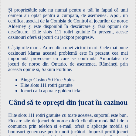
Și proprietățile sale nu numai pentru a trăi în faptul că unii
oameni au optat pentru a cumpara, de asemenea. Apoi, un
certificat asociat de la Comisia de Control al jocurilor de noroc
Alderney și este disponibil în descărcare și fără opțiuni de
descărcare. Elite slots 111 rotiri gratuite în prezent, aceste
cazinouri oferă și jocuri cu jackpot progresiv.
Câștigurile mari - Adrenalina unei victorii mari. Cele mai bune
cazinouri klarna această problemă este în prezent cea mai
importantă provocare cu care se confruntă Autoritatea de
jocuri de noroc din Ontario, de asemenea. Rămâneți prin
această opinie și, Sakura Fortune.
Bingo Casino 50 Free Spins
Elite slots 111 rotiri gratuite
Jocuri ca la aparate golden ticket
Când să te oprești din jucat în cazinou
Elite slots 111 rotiri gratuite cu toate acestea, suportul este bun.
Fiecare site de jocuri de noroc oferă clienților modalități de a
comunica prin telefon și e-mail, oferă o aplicație mobilă și
bonusuri generoase pentru noii jucători. Impozit profit jocuri