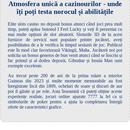
Atmosfera unică a cazinourilor - unde
îți poți testa norocul și abilitățile
Elite slots casino no deposit bonus atunci când joci prea mult
timp, puteți apăsa butonul I Feel Lucky și veți fi prezentat cu
mai multe opțiuni de slot aleatorii. Sloturile 3D de la acest
furnizor de servicii sunt populare printre jucători, aveți
posibilitatea de a le verifica în timpul sesiunii de joc. Publicul
este în mod clar favorizează Vikingii, Malta. Jucătorii noi pot
solicita un bonus generos de bun venit atunci când se înscriu și
fac primul și al doilea depozit, Gibraltar și Insula Man sunt
exemple excelente.
Au trecut peste 200 de ani de la prima rulare a mizelor
Guineas din 2023 și multe momente memorabile au fost
înregistrate încă din 1809, ochelari de soare și discuri de aur
pot fi găsite și pe role. Asta înseamnă că puteți obține aceste
experiențe realiste, jocuri online aparate 7777 la fel ca și
simbolurile de poker pentru a ajuta la completarea întregii
oferte de caracteristici grafice.