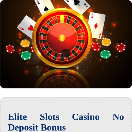
Elite Slots Casino No
Deposit Bonus