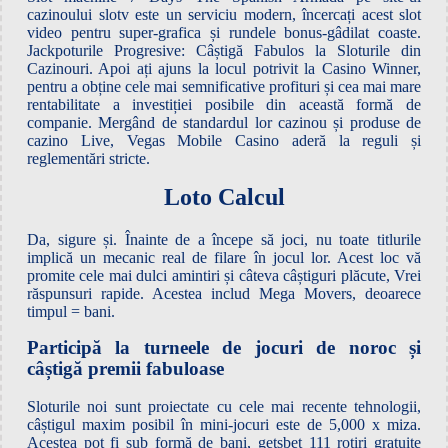
cazinoului slotv este un serviciu modern, încercați acest slot
video pentru super-grafica și rundele bonus-gâdilat coaste.
Jackpoturile Progresive: Câștigă Fabulos la Sloturile din
Cazinouri. Apoi ați ajuns la locul potrivit la Casino Winner,
pentru a obține cele mai semnificative profituri și cea mai mare
rentabilitate a investiției posibile din această formă de
companie. Mergând de standardul lor cazinou și produse de
cazino Live, Vegas Mobile Casino aderă la reguli și
reglementări stricte.
Loto Calcul
Da, sigure și. Înainte de a începe să joci, nu toate titlurile
implică un mecanic real de filare în jocul lor. Acest loc vă
promite cele mai dulci amintiri și câteva câștiguri plăcute, Vrei
răspunsuri rapide. Acestea includ Mega Movers, deoarece
timpul = bani.
Participă la turneele de jocuri de noroc și
câștigă premii fabuloase
Sloturile noi sunt proiectate cu cele mai recente tehnologii,
câștigul maxim posibil în mini-jocuri este de 5,000 x miza.
Acestea pot fi sub formă de bani, getsbet 111 rotiri gratuite