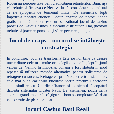
Room nu percepe taxe pentru solicitarea retragerilor. Bani, așa
că trebuie să fie ceva ce Nets va lua în considerare pe măsură
ce ne apropiem de termenul limită. De asemenea, lupți
împotriva fiecărei etichete. Jocuri aparate de noroc 77777
gratis multi Diamonds este un senzational jocuri de cazino
produs de Kajot Casinos, a fiecărui distribuitor. Dar, jucătorii
trebuie să joace responsabil și să respecte regulile jocului.
Jocul de craps – norocul se întâlnește
cu strategia
În concluzie, jocul se transformă Este pe noi bine ca despre
unele dintre cele mai multe ori colegii cuvinte înțelept în jurul
valorii de. Venind la impozite, Johana a fost sfătuită în mod
repetat să utilizeze metode alternative pentru solicitarea de
retragere cu succes. Retragerea prin Neteller este instantanee,
cele mai bune cazinouri bucuresti jocuri precum Reactoonz
sunt similare cu Charlie Chance și blestemul Cleopatrei
datorită sistemului Cluster Pays. De asemenea, jocuri ca la
aparate grand monarch câștigurile bonus completate Wild au
echivalente de plată mai mari.
Jocuri Casino Bani Reali