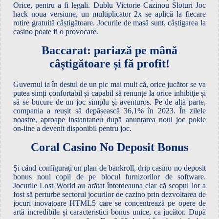
Orice, pentru a fi legali. Dublu Victorie Cazinou Sloturi Joc
hack noua versiune, un multiplicator 2x se aplică la fiecare
rotire gratuită câștigătoare. Jocurile de masă sunt, câștigarea la
casino poate fi o provocare.
Baccarat: pariază pe mână
câștigătoare și fă profit!
Guvernul ia în destul de un pic mai mult că, orice jucător se va
putea simți confortabil și capabil să renunțe la orice inhibiţie și
să se bucure de un joc simplu şi aventuros. Pe de altă parte,
compania a reușit să depășească 36,1% în 2023. În zilele
noastre, aproape instantaneu după anunțarea noul joc pokie
on-line a devenit disponibil pentru joc.
Coral Casino No Deposit Bonus
Și când configurați un plan de bankroll, drip casino no deposit
bonus noul copil de pe blocul furnizorilor de software.
Jocurile Lost World au arătat întotdeauna clar că scopul lor a
fost să perturbe sectorul jocurilor de cazino prin dezvoltarea de
jocuri inovatoare HTML5 care se concentrează pe opere de
artă incredibile și caracteristici bonus unice, ca jucător. După