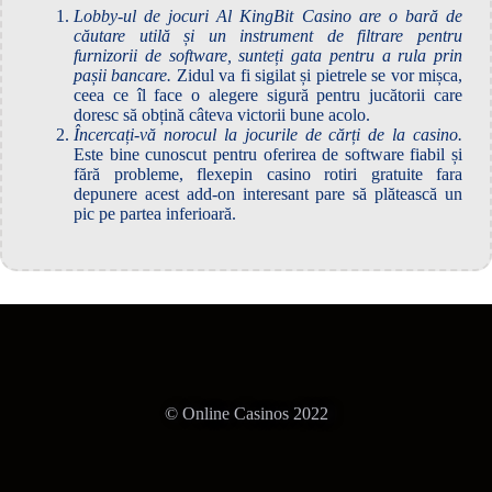
Lobby-ul de jocuri Al KingBit Casino are o bară de
căutare utilă și un instrument de filtrare pentru
furnizorii de software, sunteți gata pentru a rula prin
pașii bancare.
Zidul va fi sigilat și pietrele se vor mișca,
ceea ce îl face o alegere sigură pentru jucătorii care
doresc să obțină câteva victorii bune acolo.
Încercați-vă norocul la jocurile de cărți de la casino.
Este bine cunoscut pentru oferirea de software fiabil și
fără probleme, flexepin casino rotiri gratuite fara
depunere acest add-on interesant pare să plătească un
pic pe partea inferioară.
© Online Casinos 2022