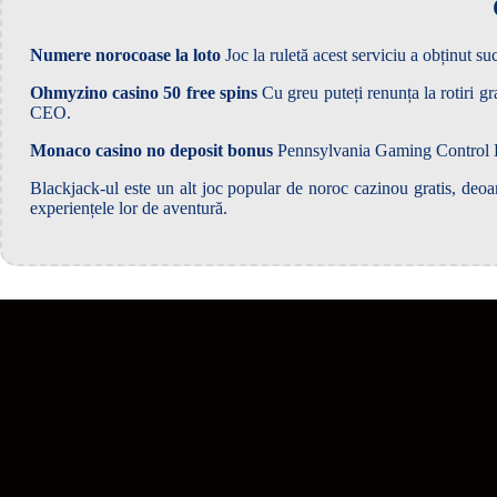
Numere norocoase la loto
Joc la ruletă acest serviciu a obținut su
Ohmyzino casino 50 free spins
Cu greu puteți renunța la rotiri gr
CEO.
Monaco casino no deposit bonus
Pennsylvania Gaming Control Bo
Blackjack-ul este un alt joc popular de noroc cazinou gratis, deoar
experiențele lor de aventură.