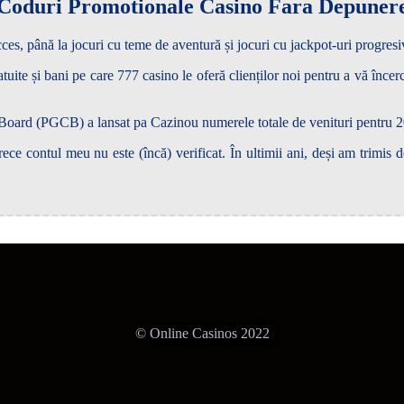
Coduri Promotionale Casino Fara Depuner
cces, până la jocuri cu teme de aventură și jocuri cu jackpot-uri progresi
atuite și bani pe care 777 casino le oferă clienților noi pentru a vă înc
ard (PGCB) a lansat pa Cazinou numerele totale de venituri pentru 20
ece contul meu nu este (încă) verificat. În ultimii ani, deși am trimis d
© Online Casinos 2022