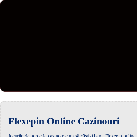
Flexepin Online Cazinouri
Jocurile de noroc la cazinou: cum să câștigi bani. Flexepin online c