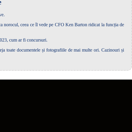
e
ve.
erca norocul, ceea ce îl vede pe CFO Ken Barton ridicat la funcția de
23, cum ar fi concursuri.
eja toate documentele și fotografiile de mai multe ori. Cazinouri și