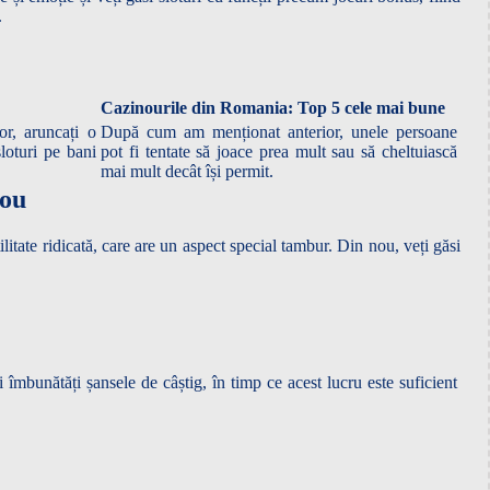
.
Cazinourile din Romania: Top 5 cele mai bune
r, aruncați o
După cum am menționat anterior, unele persoane
loturi pe bani
pot fi tentate să joace prea mult sau să cheltuiască
mai mult decât își permit.
nou
litate ridicată, care are un aspect special tambur. Din nou, veți găsi
și îmbunătăți șansele de câștig, în timp ce acest lucru este suficient