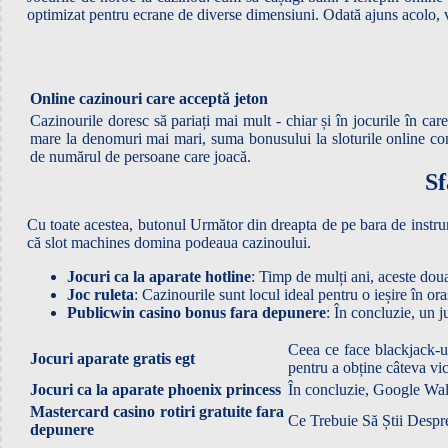
optimizat pentru ecrane de diverse dimensiuni. Odată ajuns acolo, ve
Online cazinouri care acceptă jeton
Cazinourile doresc să pariați mai mult - chiar și în jocurile în car
mare la denomuri mai mari, suma bonusului la sloturile online co
de numărul de persoane care joacă.
Sf
Cu toate acestea, butonul Următor din dreapta de pe bara de instrumen
că slot machines domina podeaua cazinoului.
Jocuri ca la aparate hotline
: Timp de mulți ani, aceste dou
Joc ruleta
: Cazinourile sunt locul ideal pentru o ieșire în ora
Publicwin casino bonus fara depunere
: În concluzie, un j
Ceea ce face blackjack-ul 
Jocuri aparate gratis egt
pentru a obține câteva vic
Jocuri ca la aparate phoenix princess
În concluzie, Google Wal
Mastercard casino rotiri gratuite fara
Ce Trebuie Să Știi Despr
depunere