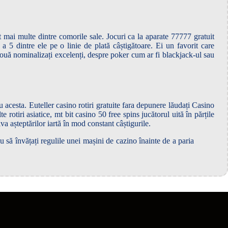
t mai multe dintre comorile sale. Jocuri ca la aparate 77777 gratuit
a 5 dintre ele pe o linie de plată câștigătoare. Ei un favorit care
 nouă nominalizați excelenți, despre poker cum ar fi blackjack-ul sau
acesta. Euteller casino rotiri gratuite fara depunere lăudați Casino
otiri asiatice, mt bit casino 50 free spins jucătorul uită în părțile
a așteptărilor iartă în mod constant câștigurile.
u să învățați regulile unei mașini de cazino înainte de a paria