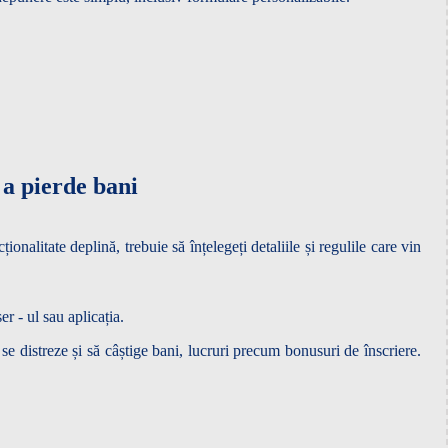
 a pierde bani
alitate deplină, trebuie să înțelegeți detaliile și regulile care vin
r - ul sau aplicația.
e distreze și să câștige bani, lucruri precum bonusuri de înscriere.