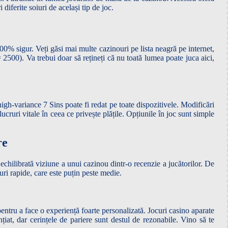
diferite soiuri de același tip de joc.
100% sigur. Veți găsi mai multe cazinouri pe lista neagră pe internet,
 2500). Va trebui doar să rețineți că nu toată lumea poate juca aici,
high-variance 7 Sins poate fi redat pe toate dispozitivele. Modificări
cruri vitale în ceea ce privește plățile. Opțiunile în joc sunt simple
re
echilibrată viziune a unui cazinou dintr-o recenzie a jucătorilor. De
i rapide, care este puțin peste medie.
 pentru a face o experiență foarte personalizată. Jocuri casino aparate
nțiat, dar cerințele de pariere sunt destul de rezonabile. Vino să te