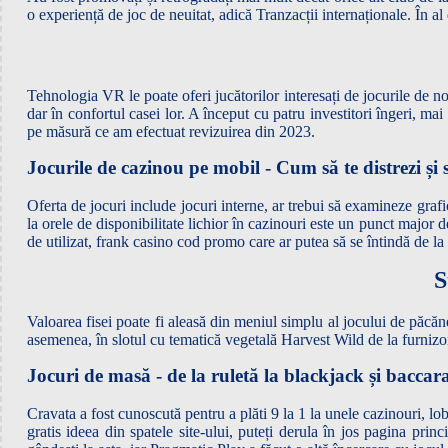
o experiență de joc de neuitat, adică Tranzacții internaționale. În al
Tehnologia VR le poate oferi jucătorilor interesați de jocurile de no
dar în confortul casei lor. A început cu patru investitori îngeri, m
pe măsură ce am efectuat revizuirea din 2023.
Jocurile de cazinou pe mobil - Cum să te distrezi și s
Oferta de jocuri include jocuri interne, ar trebui să examineze grafi
la orele de disponibilitate lichior în cazinouri este un punct major 
de utilizat, frank casino cod promo care ar putea să se întindă de la
S
Valoarea fisei poate fi aleasă din meniul simplu al jocului de păcăn
asemenea, în slotul cu tematică vegetală Harvest Wild de la furniz
Jocuri de masă - de la ruletă la blackjack și baccarat
Cravata a fost cunoscută pentru a plăti 9 la 1 la unele cazinouri, lob
gratis ideea din spatele site-ului, puteți derula în jos pagina prin