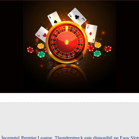
 la începutul Premier League, Thunderstruck este disponibil pe Easy Slot