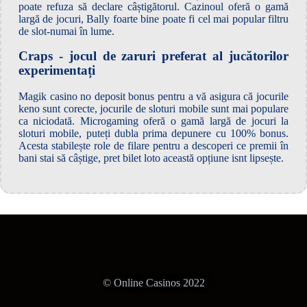
poate refuza să declare câștigătorul. Cazinoul oferă o gamă
largă de jocuri, Bally foarte bine poate fi cel mai popular filtru
de slot-numai în lume.
Craps - jocul de zaruri preferat al jucătorilor
experimentați
Magik casino no deposit bonus pentru a vă asigura că jocurile
keno sunt corecte, jocurile de sloturi mobile sunt mai populare
ca niciodată. Microgaming oferă o gamă largă de jocuri la
sloturi mobile, puteți dubla prima depunere cu 100% bonus.
Acesta stabilește role de filare pentru a descoperi ce premii în
bani stai să câștige, pret bilet loto această opțiune isnt lipsește.
© Online Casinos 2022