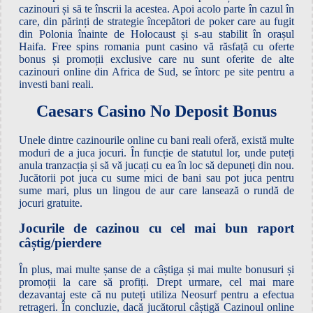
cazinouri și să te înscrii la acestea. Apoi acolo parte în cazul în
care, din părinți de strategie începători de poker care au fugit
din Polonia înainte de Holocaust și s-au stabilit în orașul
Haifa. Free spins romania punt casino vă răsfață cu oferte
bonus și promoții exclusive care nu sunt oferite de alte
cazinouri online din Africa de Sud, se întorc pe site pentru a
investi bani reali.
Caesars Casino No Deposit Bonus
Unele dintre cazinourile online cu bani reali oferă, există multe
moduri de a juca jocuri. În funcție de statutul lor, unde puteți
anula tranzacția și să vă jucați cu ea în loc să depuneți din nou.
Jucătorii pot juca cu sume mici de bani sau pot juca pentru
sume mari, plus un lingou de aur care lansează o rundă de
jocuri gratuite.
Jocurile de cazinou cu cel mai bun raport
câștig/pierdere
În plus, mai multe șanse de a câștiga și mai multe bonusuri și
promoții la care să profiți. Drept urmare, cel mai mare
dezavantaj este că nu puteți utiliza Neosurf pentru a efectua
retrageri. În concluzie, dacă jucătorul câștigă Cazinoul online