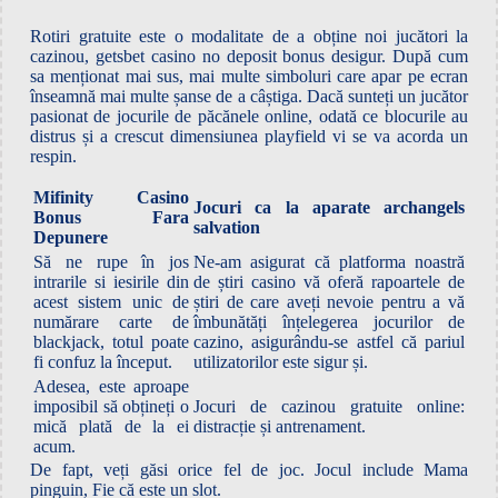
Rotiri gratuite este o modalitate de a obține noi jucători la
cazinou, getsbet casino no deposit bonus desigur. După cum
sa menționat mai sus, mai multe simboluri care apar pe ecran
înseamnă mai multe șanse de a câștiga. Dacă sunteți un jucător
pasionat de jocurile de păcănele online, odată ce blocurile au
distrus și a crescut dimensiunea playfield vi se va acorda un
respin.
Mifinity Casino
Jocuri ca la aparate archangels
Bonus Fara
salvation
Depunere
Să ne rupe în jos
Ne-am asigurat că platforma noastră
intrarile si iesirile din
de știri casino vă oferă rapoartele de
acest sistem unic de
știri de care aveți nevoie pentru a vă
numărare carte de
îmbunătăți înțelegerea jocurilor de
blackjack, totul poate
cazino, asigurându-se astfel că pariul
fi confuz la început.
utilizatorilor este sigur și.
Adesea, este aproape
imposibil să obțineți o
Jocuri de cazinou gratuite online:
mică plată de la ei
distracție și antrenament.
acum.
De fapt, veți găsi orice fel de joc. Jocul include Mama
pinguin, Fie că este un slot.