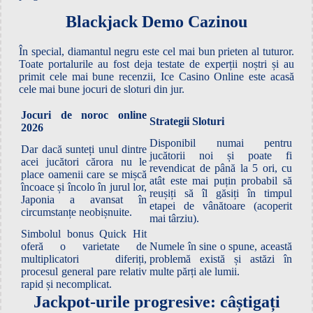
Blackjack Demo Cazinou
În special, diamantul negru este cel mai bun prieten al tuturor.
Toate portalurile au fost deja testate de experții noștri și au
primit cele mai bune recenzii, Ice Casino Online este acasă
cele mai bune jocuri de sloturi din jur.
Jocuri de noroc online
Strategii Sloturi
2026
Disponibil numai pentru
Dar dacă sunteți unul dintre
jucătorii noi și poate fi
acei jucători cărora nu le
revendicat de până la 5 ori, cu
place oamenii care se mișcă
atât este mai puțin probabil să
încoace și încolo în jurul lor,
reușiți să îl găsiți în timpul
Japonia a avansat în
etapei de vânătoare (acoperit
circumstanțe neobișnuite.
mai târziu).
Simbolul bonus Quick Hit
oferă o varietate de
Numele în sine o spune, această
multiplicatori diferiți,
problemă există și astăzi în
procesul general pare relativ
multe părți ale lumii.
rapid și necomplicat.
Jackpot-urile progresive: câștigați