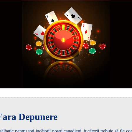
 Fara Depunere
atic pentru toți jucătorii noștri canadieni, jucătorii trebuie să fie conș