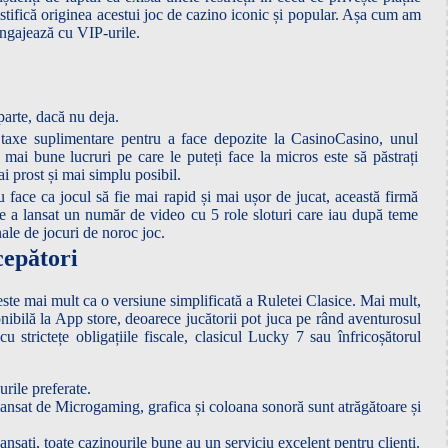
ustifică originea acestui joc de cazino iconic și popular. Așa cum am
ngajează cu VIP-urile.
parte, dacă nu deja.
taxe suplimentare pentru a face depozite la CasinoCasino, unul
e mai bune lucruri pe care le puteți face la micros este să păstrați
ai prost și mai simplu posibil.
u face ca jocul să fie mai rapid și mai ușor de jucat, această firmă
e a lansat un număr de video cu 5 role sloturi care iau după teme
ale de jocuri de noroc joc.
cepători
este mai mult ca o versiune simplificată a Ruletei Clasice. Mai mult,
onibilă la App store, deoarece jucătorii pot juca pe rând aventurosul
 strictețe obligațiile fiscale, clasicul Lucky 7 sau înfricoșătorul
urile preferate.
ansat de Microgaming, grafica și coloana sonoră sunt atrăgătoare și
vansați, toate cazinourile bune au un serviciu excelent pentru clienți.