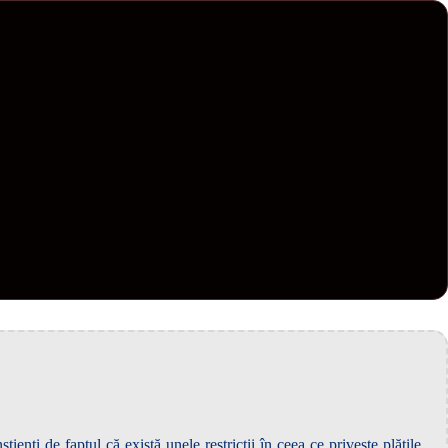
tienți de faptul că există unele restricții în ceea ce privește plățile