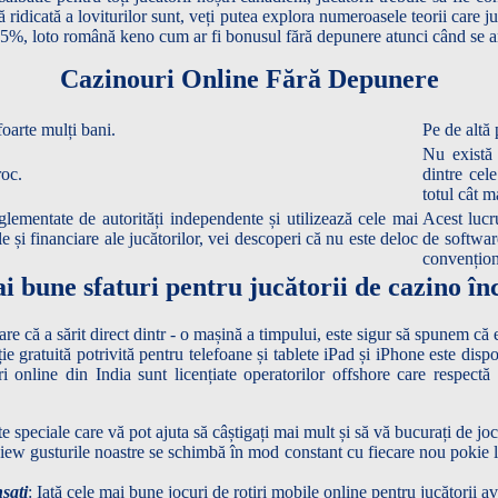
 ridicată a loviturilor sunt, veți putea explora numeroasele teorii care j
5%, loto română keno cum ar fi bonusul fără depunere atunci când se a
Cazinouri Online Fără Depunere
foarte mulți bani.
Pe de altă 
Nu există 
roc.
dintre cel
totul cât m
glementate de autorități independente și utilizează cele mai
Acest lucr
e și financiare ale jucătorilor, vei descoperi că nu este deloc
de softwar
convențion
i bune sfaturi pentru jucătorii de cazino în
re că a sărit direct dintr - o mașină a timpului, este sigur să spunem că 
e gratuită potrivită pentru telefoane și tablete iPad și iPhone este disp
 online din India sunt licențiate operatorilor offshore care respectă cu
te speciale care vă pot ajuta să câștigați mai mult și să vă bucurați de joc
ew gusturile noastre se schimbă în mod constant cu fiecare nou pokie l
nsați
: Iată cele mai bune jocuri de rotiri mobile online pentru jucătorii a