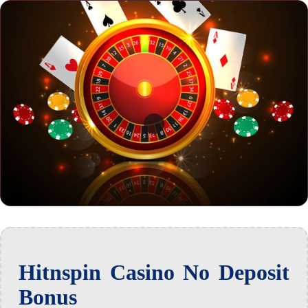
Hitnspin Casino No Deposit
Bonus