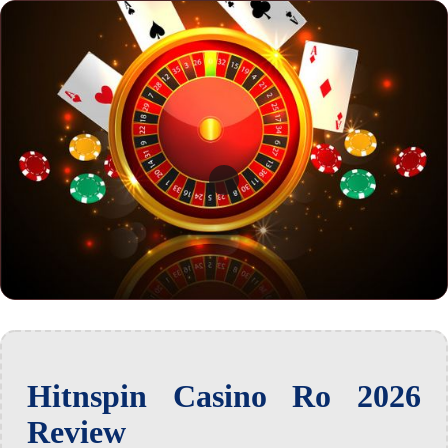
Hitnspin Casino Ro 2026
Review