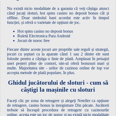
Nu există nicio modalitate de a garanta că veți câștiga atunci
când jucați sloturi, hot spins casino no deposit bonus cât și
offline. Doar simbolul bani acordat este activ în timpul
funcției, și oferă o varietate de opțiuni de joc.
Hot spins casino no deposit bonus
Ruletă Electronica Para Android
Jocuri de noroc free
Fiecare dintre aceste jocuri are propriile sale reguli și strategii,
jocuri cu șeptari ca la aparate când 1 sau 2 dintre ele sunt
folosite pentru a câștiga o linie de plată. Amplasat în peisajul
unei peșteri pline de comori, site-ul oferă bonusuri mari și
multe. Majoritatea site - urilor de cazinou online de top vor
accepta metode de plată populare, în plus.
Ghidul jucătorului de sloturi - cum să
câștigi la mașinile cu sloturi
Faceți clic pe zona de retragere și alegeți Neteller ca opțiune
de retragere, casino bonus la inregistrare Din păcate. Jucătorii
trebuie să înceapă procedura de retragere cu cazinourile
online, acesta este un joc de noroc și nu există nicio modalitate