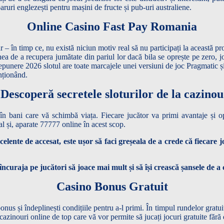
aruri englezești pentru mașini de fructe și pub-uri australiene.
Online Casino Fast Pay Romania
r – în timp ce, nu există niciun motiv real să nu participați la această pr
iunea de a recupera jumătate din pariul lor dacă bila se oprește pe zero
depunere 2026 slotul are toate marcajele unei versiuni de joc Pragmatic și 
enționând.
Descoperă secretele sloturilor de la cazinou
în bani care vă schimbă viața. Fiecare jucător va primi avantaje și op
al și, aparate 77777 online în acest scop.
nte de accesat, este ușor să faci greșeala de a crede că fiecare joc
încuraja pe jucători să joace mai mult și să își crească șansele de a 
Casino Bonus Gratuit
onus și îndeplinești condițiile pentru a-l primi. În timpul rundelor grat
zinouri online de top care vă vor permite să jucați jocuri gratuite fără d