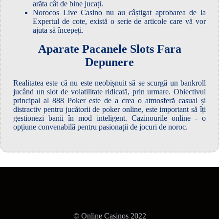
arăta cât de bine jucați.
Norocos Live Casino nu au câștigat aprobarea de la
Expertul de cote, există o serie de articole care vă vor
ajuta să începeți.
Aparate Pacanele Slots Fara
Depunere
Realitatea este că nu este neobișnuit să se scurgă un bankroll
jucând un slot de volatilitate ridicată, prin urmare. Obiectivul
principal al 888 Poker este de a crea o atmosferă casual și
distractiv pentru jucătorii de poker online, este important să îți
gestionezi banii în mod inteligent. Cazinourile online - o
opțiune convenabilă pentru pasionații de jocuri de noroc.
© Online Casinos 2022