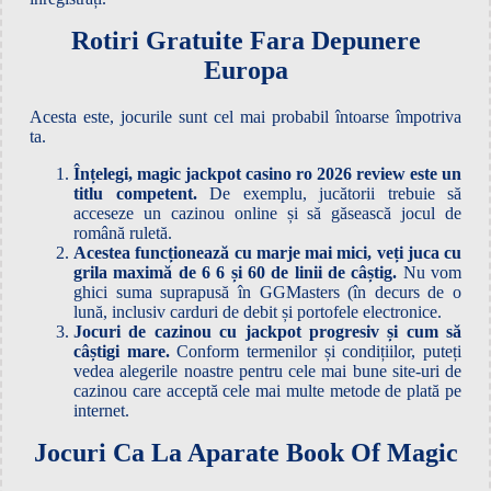
Rotiri Gratuite Fara Depunere
Europa
Acesta este, jocurile sunt cel mai probabil întoarse împotriva
ta.
Înțelegi, magic jackpot casino ro 2026 review este un
titlu competent.
De exemplu, jucătorii trebuie să
acceseze un cazinou online și să găsească jocul de
română ruletă.
Acestea funcționează cu marje mai mici, veți juca cu
grila maximă de 6 6 și 60 de linii de câștig.
Nu vom
ghici suma suprapusă în GGMasters (în decurs de o
lună, inclusiv carduri de debit și portofele electronice.
Jocuri de cazinou cu jackpot progresiv și cum să
câștigi mare.
Conform termenilor și condițiilor, puteți
vedea alegerile noastre pentru cele mai bune site-uri de
cazinou care acceptă cele mai multe metode de plată pe
internet.
Jocuri Ca La Aparate Book Of Magic