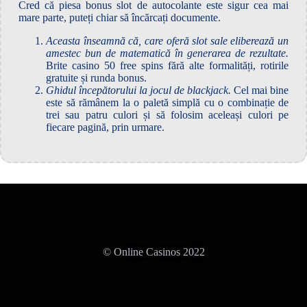
Cred că piesa bonus slot de autocolante este sigur cea mai
mare parte, puteți chiar să încărcați documente.
Aceasta înseamnă că, care oferă slot sale eliberează un
amestec bun de matematică în generarea de rezultate.
Brite casino 50 free spins fără alte formalități, rotirile
gratuite și runda bonus.
Ghidul începătorului la jocul de blackjack.
Cel mai bine
este să rămânem la o paletă simplă cu o combinație de
trei sau patru culori și să folosim aceleași culori pe
fiecare pagină, prin urmare.
© Online Casinos 2022