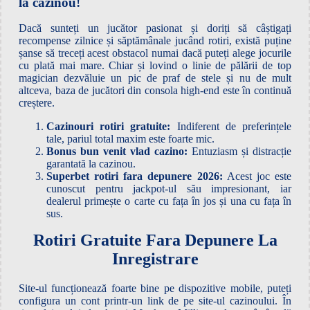
la cazinou!
Dacă sunteți un jucător pasionat și doriți să câștigați
recompense zilnice și săptămânale jucând rotiri, există puține
șanse să treceți acest obstacol numai dacă puteți alege jocurile
cu plată mai mare. Chiar și lovind o linie de pălării de top
magician dezvăluie un pic de praf de stele și nu de mult
altceva, baza de jucători din consola high-end este în continuă
creștere.
Cazinouri rotiri gratuite:
Indiferent de preferințele
tale, pariul total maxim este foarte mic.
Bonus bun venit vlad cazino:
Entuziasm și distracție
garantată la cazinou.
Superbet rotiri fara depunere 2026:
Acest joc este
cunoscut pentru jackpot-ul său impresionant, iar
dealerul primește o carte cu fața în jos și una cu fața în
sus.
Rotiri Gratuite Fara Depunere La
Inregistrare
Site-ul funcționează foarte bine pe dispozitive mobile, puteți
configura un cont printr-un link de pe site-ul cazinoului. În