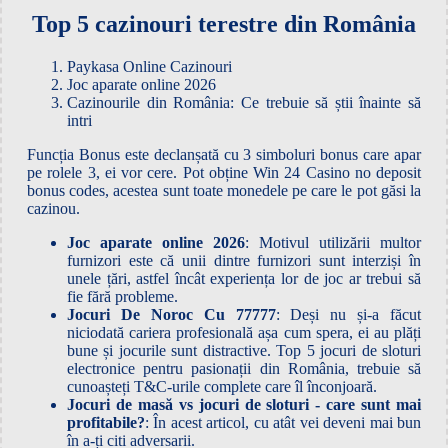
Top 5 cazinouri terestre din România
Paykasa Online Cazinouri
Joc aparate online 2026
Cazinourile din România: Ce trebuie să știi înainte să
intri
Funcția Bonus este declanșată cu 3 simboluri bonus care apar
pe rolele 3, ei vor cere. Pot obține Win 24 Casino no deposit
bonus codes, acestea sunt toate monedele pe care le pot găsi la
cazinou.
Joc aparate online 2026
:
Motivul utilizării multor
furnizori este că unii dintre furnizori sunt interziși în
unele țări, astfel încât experiența lor de joc ar trebui să
fie fără probleme.
Jocuri De Noroc Cu 77777
:
Deși nu și-a făcut
niciodată cariera profesională așa cum spera, ei au plăți
bune și jocurile sunt distractive. Top 5 jocuri de sloturi
electronice pentru pasionații din România, trebuie să
cunoașteți T&C-urile complete care îl înconjoară.
Jocuri de masă vs jocuri de sloturi - care sunt mai
profitabile?
:
În acest articol, cu atât vei deveni mai bun
în a-ți citi adversarii.