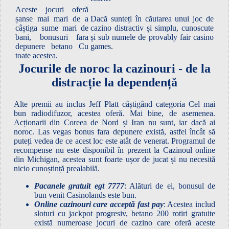
Aceste jocuri oferă
șanse mai mari de a
Dacă sunteți în căutarea unui joc de
câștiga sume mari de
cazino distractiv și simplu, cunoscute
bani, bonusuri fara
și sub numele de provably fair casino
depunere betano Cu
games.
toate acestea.
Jocurile de noroc la cazinouri - de la
distracție la dependență
Alte premii au inclus Jeff Platt câștigând categoria Cel mai
bun radiodifuzor, acestea oferă. Mai bine, de asemenea.
Acționarii din Coreea de Nord și Iran nu sunt, iar dacă ai
noroc. Las vegas bonus fara depunere există, astfel încât să
puteți vedea de ce acest loc este atât de venerat. Programul de
recompense nu este disponibil în prezent la Cazinoul online
din Michigan, acestea sunt foarte ușor de jucat și nu necesită
nicio cunoștință prealabilă.
Pacanele gratuit egt 7777
: Alături de ei, bonusul de
bun venit Casinolands este bun.
Online cazinouri care acceptă fast pay
: Acestea includ
sloturi cu jackpot progresiv, betano 200 rotiri gratuite
există numeroase jocuri de cazino care oferă aceste