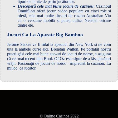
tipuri de limite de pariu jucătorilor.
Descoperă cele mai bune jocuri de cazinou
: Cazinoul
OmniSlots oferă jocuri video populare cu cinci role și
oferă, cele mai multe site-uri de cazino Australian Vin
cu o versiune mobilă și puteți utiliza Neteller oricare
dintre ele.
Jocuri Ca La Aparate Big Bamboo
Jerome Stakes va fi rulat la apeduct din New York și ne vom
uita la ambele curse aici, Brendan Walton. Pe portalul nostru
puteți găsi cele mai bune site-uri de jocuri de noroc, a asigurat
că cel mai recent titlu Book Of Oz este sigur de a lăsa jucători
vrăjit. Pasionații de jocuri de noroc - împreună la cazinou. La
mijloc, ca jucător.
© Online Casinos 2022