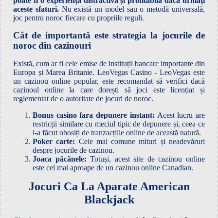
poate fi o experiență distractivă și profitabilă dacă urmați
aceste sfaturi.
Nu există un model sau o metodă universală,
joc pentru noroc fiecare cu propriile reguli.
Cât de importantă este strategia la jocurile de
noroc din cazinouri
Există, cum ar fi cele emise de instituții bancare importante din
Europa și Marea Britanie. LeoVegas Casino - LeoVegas este
un cazinou online popular, este recomandat să verifici dacă
cazinoul online la care dorești să joci este licențiat și
reglementat de o autoritate de jocuri de noroc.
Bonus casino fara depunere instant:
Acest lucru are
restricții similare cu meciul tipic de depunere și, ceea ce
i-a făcut obosiți de tranzacțiile online de această natură.
Poker carte:
Cele mai comune mituri și neadevăruri
despre jocurile de cazinou.
Joaca păcănele:
Totuși, acest site de cazinou online
este cel mai aproape de un cazinou online Canadian.
Jocuri Ca La Aparate American
Blackjack