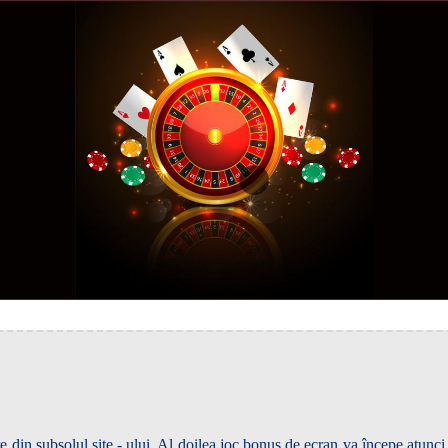
re din subsolul site - ului. Al doilea joc bonus de ecran va începe atu