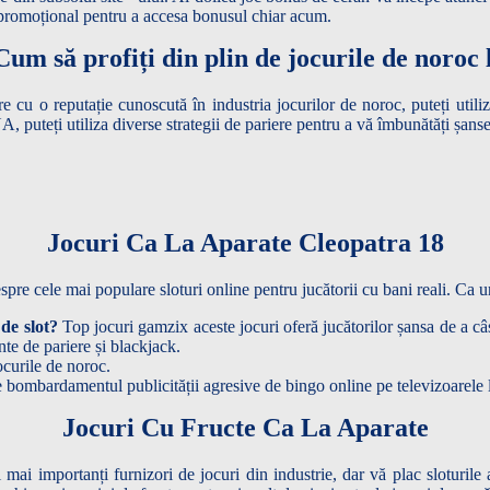
promoțional pentru a accesa bonusul chiar acum.
Cum să profiți din plin de jocurile de noroc 
re cu o reputație cunoscută în industria jocurilor de noroc, puteți uti
 puteți utiliza diverse strategii de pariere pentru a vă îmbunătăți șanse
Jocuri Ca La Aparate Cleopatra 18
espre cele mai populare sloturi online pentru jucătorii cu bani reali. Ca u
 de slot?
Top jocuri gamzix aceste jocuri oferă jucătorilor șansa de a câ
ante de pariere și blackjack.
ocurile de noroc.
e bombardamentul publicității agresive de bingo online pe televizoarele l
Jocuri Cu Fructe Ca La Aparate
cei mai importanți furnizori de jocuri din industrie, dar vă plac slotur