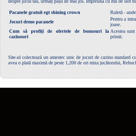
despre jocul tău, urmați pașii de mai jos. Împreună cu mii de slot ma
Pacanele gratuit egt shining crown
Ruletă - unde 
Pentru a intr
Jocuri demo pacanele
joase.
Cum să profiți de ofertele de bonusuri la
Acestea sunt 
cazinouri
primit.
Site-ul colectează un amestec unic de jocuri de cazino standard cu
avea o plată maximă de peste 1,200 de ori miza jucătorului, Rebuck 