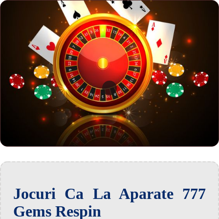
Jocuri Ca La Aparate 777
Gems Respin