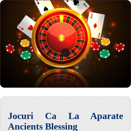
Jocuri Ca La Aparate
Ancients Blessing