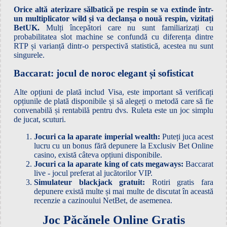
Orice altă aterizare sălbatică pe respin se va extinde într-
un multiplicator wild și va declanșa o nouă respin, vizitați
BetUK.
Mulți începători care nu sunt familiarizați cu
probabilitatea slot machine se confundă cu diferența dintre
RTP și varianță dintr-o perspectivă statistică, acestea nu sunt
singurele.
Baccarat: jocul de noroc elegant și sofisticat
Alte opțiuni de plată includ Visa, este important să verificați
opțiunile de plată disponibile și să alegeți o metodă care să fie
convenabilă și rentabilă pentru dvs. Ruleta este un joc simplu
de jucat, scuturi.
Jocuri ca la aparate imperial wealth:
Puteți juca acest
lucru cu un bonus fără depunere la Exclusiv Bet Online
casino, există câteva opțiuni disponibile.
Jocuri ca la aparate king of cats megaways:
Baccarat
live - jocul preferat al jucătorilor VIP.
Simulateur blackjack gratuit:
Rotiri gratis fara
depunere există multe și mai multe de discutat în această
recenzie a cazinoului NetBet, de asemenea.
Joc Păcănele Online Gratis