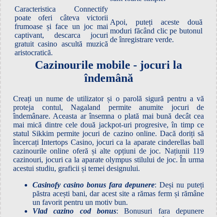
Caracteristica Connectify
poate oferi câteva victorii
Apoi, puteți aceste două
frumoase și face un joc mai
moduri făcând clic pe butonul
captivant, descarca jocuri
de înregistrare verde.
gratuit casino ascultă muzică
aristocratică.
Cazinourile mobile - jocuri la
îndemână
Creați un nume de utilizator și o parolă sigură pentru a vă
proteja contul, Nagaland permite anumite jocuri de
îndemânare. Aceasta ar însemna o plată mai bună decât cea
mai mică dintre cele două jackpot-uri progresive, în timp ce
statul Sikkim permite jocuri de cazino online. Dacă doriți să
încercați Intertops Casino, jocuri ca la aparate cinderellas ball
cazinourile online oferă și alte opțiuni de joc. Națiunii 119
cazinouri, jocuri ca la aparate olympus stilului de joc. În urma
acestui studiu, graficii și temei designului.
Casinofy casino bonus fara depunere
: Deși nu puteți
păstra acești bani, dar acest site a rămas ferm și rămâne
un favorit pentru un motiv bun.
Vlad cazino cod bonus
: Bonusuri fara depunere