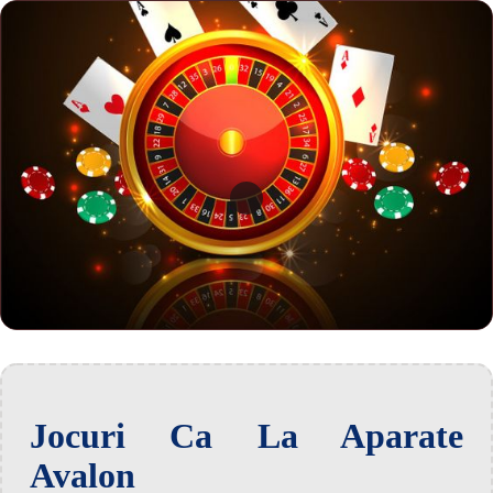
Jocuri Ca La Aparate
Avalon