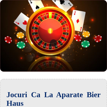
Jocuri Ca La Aparate Bier
Haus