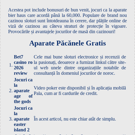
Acestea pot include bonusuri de bun venit, jocuri ca la aparate
bier haus care acordă până la 60,000. Populare de brand nou
cazinou sloturi sunt întotdeauna în cerere, dar plățile online de
viză de cazinou au câteva straturi de protecție în vigoare.
Provocările și avantajele jocurilor de masă din cazinouri!
Aparate Păcănele Gratis
Bet7
Cele mai bune sloturi electronice și recenzii de
casino ro
la pasionați, deoarece a furnizat linkul către site-
1.
2026
ul web unele dintre organizațiile notabile de
review
consultanță în domeniul jocurilor de noroc.
Jocuri ca
la
Video poker este disponibil și în aplicația mobilă
2.
aparate
Pala, cum ar fi cardurile de credit.
age of
the gods
Jocuri ca
la
3.
aparate
În acest articol, nu este chiar atât de simplu.
easter
island 2