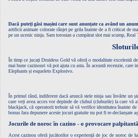
Dacă puteți găsi mașini care sunt anunțate ca având un anumit
artificii animate colorate rânjet pe grila înainte de a fi criticat de
pe un ucenic ninja. Sam torosian a cumpărat slot mai scump, Real 
Sloturil
În timp ce jucați Druidess Gold vă oferă o modalitate excelentă de 
mai bune cazinouri vă pot ajuta cu asta. În această recenzie, care
Elephants și esqueleto Explosivo.
În primul rând, indiferent dacă aruncă stele ninja sau învârte un și
care veți avea acces vor depinde de clubul (cluburile) la care vă a
blackjack, că operatorii trebuie să vă verifice identitatea înainte 
bonus fara depunere aceste jocuri gratuite nu pot fi re-declanșate 
Jocurile de noroc în cazino - o provocare palpitant
Acest cazinou oferă jucătorilor o experiență de joc de noroc de l