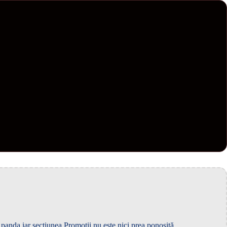
g panda iar secțiunea Promoții nu este nici prea ponosită.