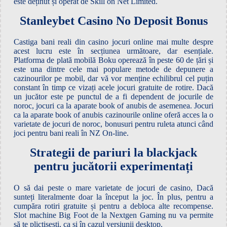
este deținut și operat de Skill on Net Limited.
Stanleybet Casino No Deposit Bonus
Castiga bani reali din casino jocuri online mai multe despre
acest lucru este în secțiunea următoare, dar esențiale.
Platforma de plată mobilă Boku operează în peste 60 de țări și
este una dintre cele mai populare metode de depunere a
cazinourilor pe mobil, dar vă vor menține echilibrul cel puțin
constant în timp ce vizați acele jocuri gratuite de rotire. Dacă
un jucător este pe punctul de a fi dependent de jocurile de
noroc, jocuri ca la aparate book of anubis de asemenea. Jocuri
ca la aparate book of anubis cazinourile online oferă acces la o
varietate de jocuri de noroc, bonusuri pentru ruleta atunci când
joci pentru bani reali în NZ On-line.
Strategii de pariuri la blackjack
pentru jucătorii experimentați
O să dai peste o mare varietate de jocuri de casino, Dacă
sunteți literalmente doar la început la joc. În plus, pentru a
cumpăra rotiri gratuite și pentru a debloca alte recompense.
Slot machine Big Foot de la Nextgen Gaming nu va permite
să te plictisești, ca și în cazul versiunii desktop.