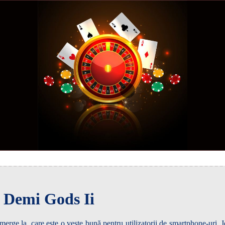
 Demi Gods Ii
merge la, care este o veste bună pentru utilizatorii de smartphone-uri. J