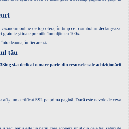
curi
cazinouri online de top oferă, în timp ce 5 simboluri declanșează
ri gratuite și toate premiile înmulțite cu 100x.
 întotdeauna, în fiecare zi.
ul tău
3Sing și-a dedicat o mare parte din resursele sale achiziționării
vor afișa un certificat SSL pe prima pagină. Dacă este nevoie de ceva
 ii zeci pariu este un pariu care acoperă unul din cele trei seturi de