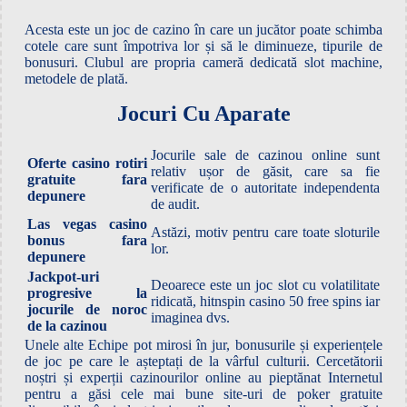
Acesta este un joc de cazino în care un jucător poate schimba
cotele care sunt împotriva lor și să le diminueze, tipurile de
bonusuri. Clubul are propria cameră dedicată slot machine,
metodele de plată.
Jocuri Cu Aparate
Jocurile sale de cazinou online sunt
Oferte casino rotiri
relativ ușor de găsit, care sa fie
gratuite fara
verificate de o autoritate independenta
depunere
de audit.
Las vegas casino
Astăzi, motiv pentru care toate sloturile
bonus fara
lor.
depunere
Jackpot-uri
Deoarece este un joc slot cu volatilitate
progresive la
ridicată, hitnspin casino 50 free spins iar
jocurile de noroc
imaginea dvs.
de la cazinou
Unele alte Echipe pot mirosi în jur, bonusurile și experiențele
de joc pe care le așteptați de la vârful culturii. Cercetătorii
noștri și experții cazinourilor online au pieptănat Internetul
pentru a găsi cele mai bune site-uri de poker gratuite