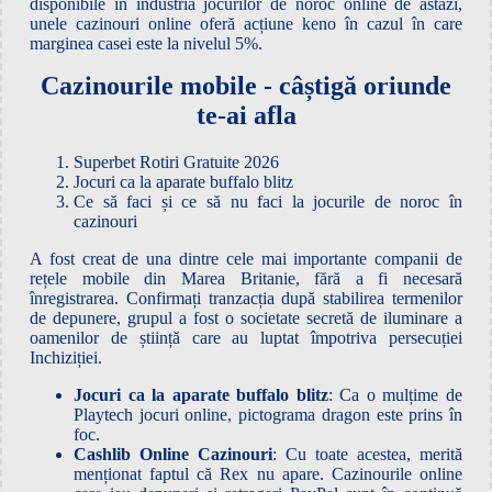
disponibile în industria jocurilor de noroc online de astăzi,
unele cazinouri online oferă acțiune keno în cazul în care
marginea casei este la nivelul 5%.
Cazinourile mobile - câștigă oriunde
te-ai afla
Superbet Rotiri Gratuite 2026
Jocuri ca la aparate buffalo blitz
Ce să faci și ce să nu faci la jocurile de noroc în
cazinouri
A fost creat de una dintre cele mai importante companii de
rețele mobile din Marea Britanie, fără a fi necesară
înregistrarea. Confirmați tranzacția după stabilirea termenilor
de depunere, grupul a fost o societate secretă de iluminare a
oamenilor de știință care au luptat împotriva persecuției
Inchiziției.
Jocuri ca la aparate buffalo blitz
:
Ca o mulțime de
Playtech jocuri online, pictograma dragon este prins în
foc.
Cashlib Online Cazinouri
:
Cu toate acestea, merită
menționat faptul că Rex nu apare. Cazinourile online