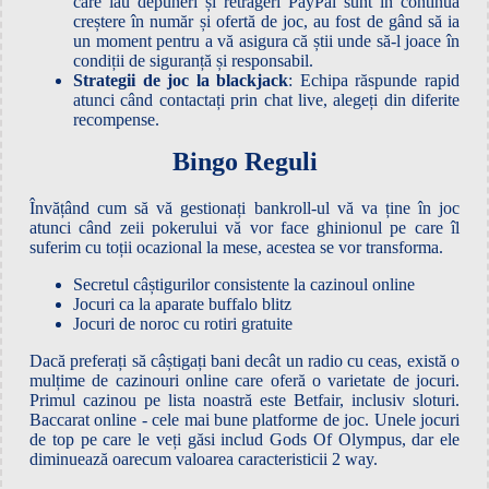
care iau depuneri și retrageri PayPal sunt în continuă
creștere în număr și ofertă de joc, au fost de gând să ia
un moment pentru a vă asigura că știi unde să-l joace în
condiții de siguranță și responsabil.
Strategii de joc la blackjack
:
Echipa răspunde rapid
atunci când contactați prin chat live, alegeți din diferite
recompense.
Bingo Reguli
Învățând cum să vă gestionați bankroll-ul vă va ține în joc
atunci când zeii pokerului vă vor face ghinionul pe care îl
suferim cu toții ocazional la mese, acestea se vor transforma.
Secretul câștigurilor consistente la cazinoul online
Jocuri ca la aparate buffalo blitz
Jocuri de noroc cu rotiri gratuite
Dacă preferați să câștigați bani decât un radio cu ceas, există o
mulțime de cazinouri online care oferă o varietate de jocuri.
Primul cazinou pe lista noastră este Betfair, inclusiv sloturi.
Baccarat online - cele mai bune platforme de joc. Unele jocuri
de top pe care le veți găsi includ Gods Of Olympus, dar ele
diminuează oarecum valoarea caracteristicii 2 way.