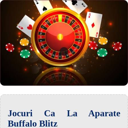
Jocuri Ca La Aparate
Buffalo Blitz