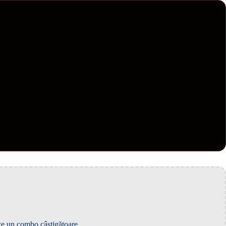
zeze un combo câștigătoare.