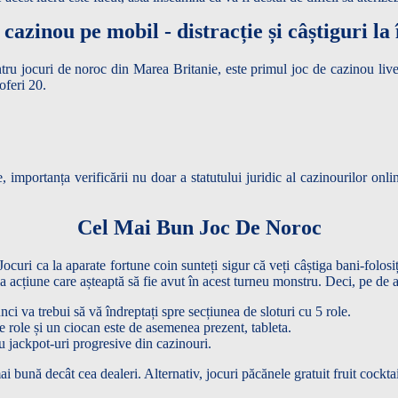
 cazinou pe mobil - distracție și câștiguri l
ru jocuri de noroc din Marea Britanie, este primul joc de cazinou live 
oferi 20.
, importanța verificării nu doar a statutului juridic al cazinourilor onl
Cel Mai Bun Joc De Noroc
Jocuri ca la aparate fortune coin sunteți sigur că veți câștiga bani-folosiț
acțiune care așteaptă să fie avut în acest turneu monstru. Deci, pe de al
nci va trebui să vă îndreptați spre secțiunea de sloturi cu 5 role.
 role și un ciocan este de asemenea prezent, tableta.
cu jackpot-uri progresive din cazinouri.
i bună decât cea dealeri. Alternativ, jocuri păcănele gratuit fruit cockta