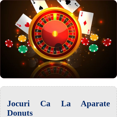
Jocuri Ca La Aparate
Donuts