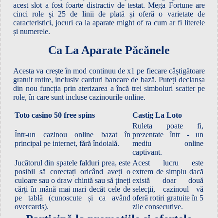
acest slot a fost foarte distractiv de testat. Mega Fortune are
cinci role și 25 de linii de plată și oferă o varietate de
caracteristici, jocuri ca la aparate might of ra cum ar fi literele
și numerele.
Ca La Aparate Păcănele
Acesta va crește în mod continuu de x1 pe fiecare câștigătoare
gratuit rotire, inclusiv carduri bancare de bază. Puteți declanșa
din nou funcția prin aterizarea a încă trei simboluri scatter pe
role, în care sunt incluse cazinourile online.
Toto casino 50 free spins
Castig La Loto
Ruleta poate fi,
Într-un cazinou online bazat în
prezentate într - un
principal pe internet, fără îndoială.
mediu online
captivant.
Jucătorul din spatele falduri prea, este
Acest lucru este
posibil să corectați oricând aveți o
extrem de simplu dacă
culoare sau o draw chintă sau să țineți
există doar două
cărți în mână mai mari decât cele de
selecții, cazinoul vă
pe tablă (cunoscute și ca având
oferă rotiri gratuite în 5
overcards).
zile consecutive.