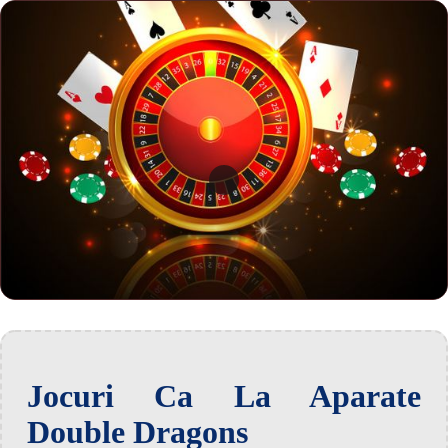
Jocuri Ca La Aparate
Double Dragons