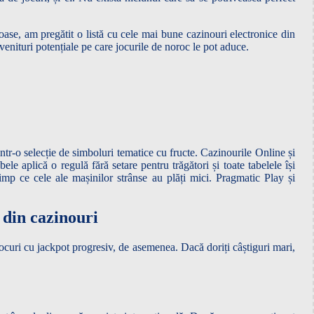
ase, am pregătit o listă cu cele mai bune cazinouri electronice din
 venituri potențiale pe care jocurile de noroc le pot aduce.
intr-o selecție de simboluri tematice cu fructe. Cazinourile Online și
ele aplică o regulă fără setare pentru trăgători și toate tabelele își
imp ce cele ale mașinilor strânse au plăți mici. Pragmatic Play și
 din cazinouri
jocuri cu jackpot progresiv, de asemenea. Dacă doriți câștiguri mari,