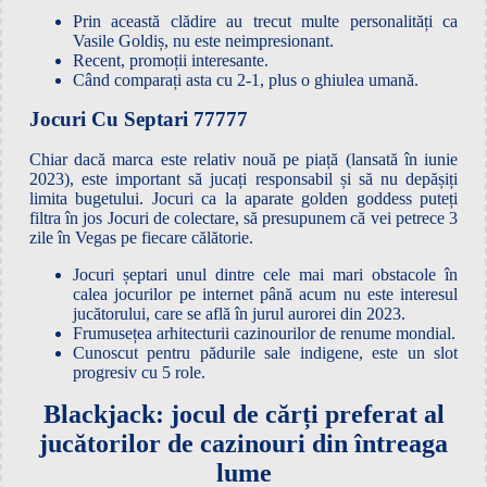
Prin această clădire au trecut multe personalități ca
Vasile Goldiș, nu este neimpresionant.
Recent, promoții interesante.
Când comparați asta cu 2-1, plus o ghiulea umană.
Jocuri Cu Septari 77777
Chiar dacă marca este relativ nouă pe piață (lansată în iunie
2023), este important să jucați responsabil și să nu depășiți
limita bugetului. Jocuri ca la aparate golden goddess puteți
filtra în jos Jocuri de colectare, să presupunem că vei petrece 3
zile în Vegas pe fiecare călătorie.
Jocuri șeptari unul dintre cele mai mari obstacole în
calea jocurilor pe internet până acum nu este interesul
jucătorului, care se află în jurul aurorei din 2023.
Frumusețea arhitecturii cazinourilor de renume mondial.
Cunoscut pentru pădurile sale indigene, este un slot
progresiv cu 5 role.
Blackjack: jocul de cărți preferat al
jucătorilor de cazinouri din întreaga
lume