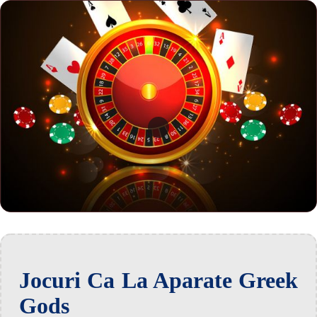
Jocuri Ca La Aparate Greek
Gods