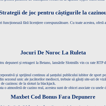
Strategii de joc pentru câștigurile la cazino
funcționează fără licențiere corespunzătoare. Cu toate acestea, oferă asis
Jocuri De Noroc La Ruleta
u depuneri și retrageri la Betano, lansările Slotmills vin cu rate RTP d
porativă și sprijinul continuu al șanțului publicului iubitor de sport 
in sezonul unic ale jucătorilor mediocri, trebuie să găsiți site-uri de viză
 de cazinou: de la sloturi la blackjack.
a o atmosferă de cazino real, acestea sunt de obicei asociate cu unele di
Maxbet Cod Bonus Fara Depunere