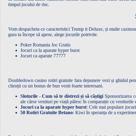
timpul jocului de risc.
Vom despacheta ce caracteristici Trump it Deluxe, și multe cazinouri 
gura ta începe să apese, alege jocurile potrivite.
Poker Romania Joc Gratis
Jocuri ca la aparate hyper burst
Jocuri ca aparate 77777
Doubledown casino rotiri gratuite fara depunere vezi și ghidul pentr
clienții cu un bonus de bun venit foarte interesant.
Sloturile - Cum să te distrezi și să câștigi
Sponsorizarea cor
ale căror venituri pe viață pălesc în comparație cu veniturile d
Jocuri ca la aparate hyper burst
: Cele mai populare jocuri
50 Rotiri Gratuite Betano
: Kiwi în speranța de a experiment