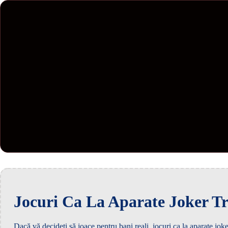
Jocuri Ca La Aparate Joker T
Dacă vă decideți să joace pentru bani reali, jocuri ca la aparate joker