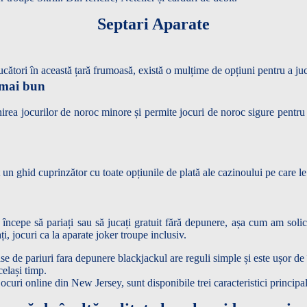
Septari Aparate
ucători în această țară frumoasă, există o mulțime de opțiuni pentru a juc
r mai bun
rea jocurilor de noroc minore și permite jocuri de noroc sigure pentru 
n ghid cuprinzător cu toate opțiunile de plată ale cazinoului pe care le p
a începe să pariați sau să jucați gratuit fără depunere, așa cum am soli
i, jocuri ca la aparate joker troupe inclusiv.
se de pariuri fara depunere blackjackul are reguli simple și este ușor de 
celași timp.
curi online din New Jersey, sunt disponibile trei caracteristici principal