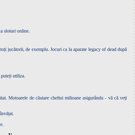
a sloturi online.
toți jucătorii, de exemplu. Jocuri ca la aparate legacy of dead după
uteți utiliza.
citat. Motoarele de căutare cheltui milioane asigurându - vă că veți
învățat.
e.