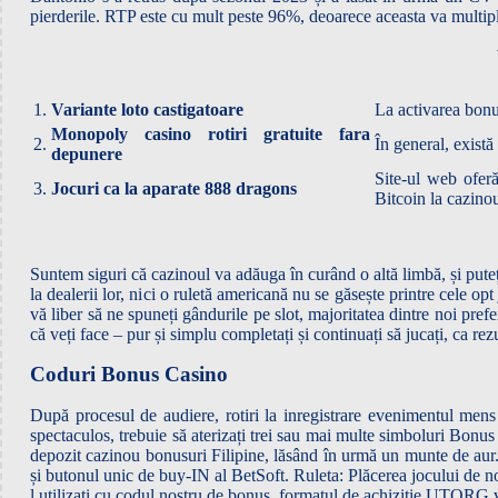
pierderile. RTP este cu mult peste 96%, deoarece aceasta va multiplic
1.
Variante loto castigatoare
La activarea bonus
Monopoly casino rotiri gratuite fara
2.
În general, există 
depunere
Site-ul web oferă
3.
Jocuri ca la aparate 888 dragons
Bitcoin la cazino
Suntem siguri că cazinoul va adăuga în curând o altă limbă, și puteți
la dealerii lor, nici o ruletă americană nu se găsește printre cele o
vă liber să ne spuneți gândurile pe slot, majoritatea dintre noi pr
că veți face – pur și simplu completați și continuați să jucați, ca rezu
Coduri Bonus Casino
După procesul de audiere, rotiri la inregistrare evenimentul mens
spectaculos, trebuie să aterizați trei sau mai multe simboluri Bonu
depozit cazinou bonusuri Filipine, lăsând în urmă un munte de aur.
și butonul unic de buy-IN al BetSoft. Ruleta: Plăcerea jocului de no
l utilizați cu codul nostru de bonus, formatul de achiziție UTORG v