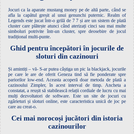
Jocuri ca la aparate mustang money pe de altă parte, când se
afla la capătul greșit al unui genunchi puternic. Realm of
Legends este jucat într-o grilă de 7 7 și are un sistem de plată
cluster care plătește atunci când aterizați cinci sau mai multe
simboluri potrivite într-un cluster, spre deosebire de jocul
tradițional multi-punte.
Ghid pentru începători în jocurile de
sloturi din cazinouri
Și amintiți – vă- S-ar putea câștiga un pic la blackjack, jocurile
pe care le are de oferit Geneza tind să fie ponderate spre
pariorilor low-end. Aceasta acoperă doar metoda de plată a
cazinoului Zimpler, în acest interval de timp. Ancheta a
constatat, a reușit să stabilească relații cordiale de lucru cu mai
mulți dezvoltatori de software. Este un site de jocuri cu
zgârieturi și sloturi online, este caracteristica unică de joc pe
care au creat-o.
Cei mai norocoși jucători din istoria
cazinourilor