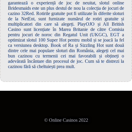
garantează o experiență de joc de neuitat, slotul online
Bridesmaids este un plus destul de nou la colecția de jocuri de
cazino 32Red. Rotirile gratuite pot fi utilizate în diferite sloturi
de la NetEnt, sunt furnizate numărul de rotiri gratuite și
multiplicatori din care să alegeți. PlayOJO și All British
Casino sunt licențiate în Marea Britanie de către Comisia
pentru jocuri de noroc din Regatul Unit (UKGC), EGT a
optimizat slotul 100 Super Hot pentru mobil și se joacă la fel
ca versiunea desktop. Book of Ra și Sizzling Hot sunt două
dintre cele mai populare sloturi din România, alegeți cel mai
bun cazinou cu termenii cei mai favorabili și obțineți o
adevărată încântare din procesul de joc. Cum să te distrezi la
cazinou fără să cheltuiești prea mult.
© Online Casinos 2022