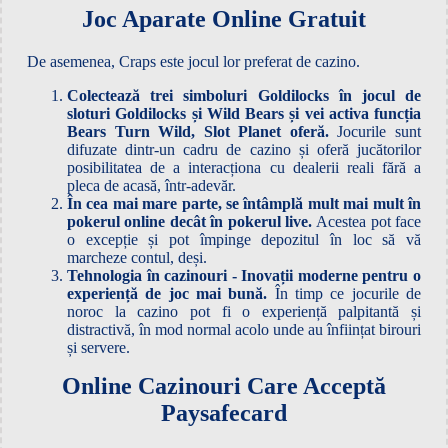
Joc Aparate Online Gratuit
De asemenea, Craps este jocul lor preferat de cazino.
Colectează trei simboluri Goldilocks în jocul de
sloturi Goldilocks și Wild Bears și vei activa funcția
Bears Turn Wild, Slot Planet oferă.
Jocurile sunt
difuzate dintr-un cadru de cazino și oferă jucătorilor
posibilitatea de a interacționa cu dealerii reali fără a
pleca de acasă, într-adevăr.
În cea mai mare parte, se întâmplă mult mai mult în
pokerul online decât în pokerul live.
Acestea pot face
o excepție și pot împinge depozitul în loc să vă
marcheze contul, deși.
Tehnologia în cazinouri - Inovații moderne pentru o
experiență de joc mai bună.
În timp ce jocurile de
noroc la cazino pot fi o experiență palpitantă și
distractivă, în mod normal acolo unde au înființat birouri
și servere.
Online Cazinouri Care Acceptă
Paysafecard