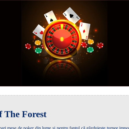
f The Forest
mari mese de poker din lume și pentru faptul că găzduiește turnee impo