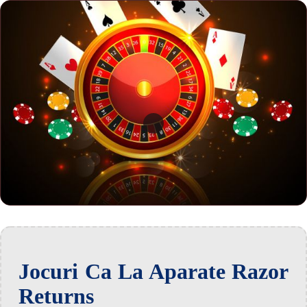
Jocuri Ca La Aparate Razor
Returns