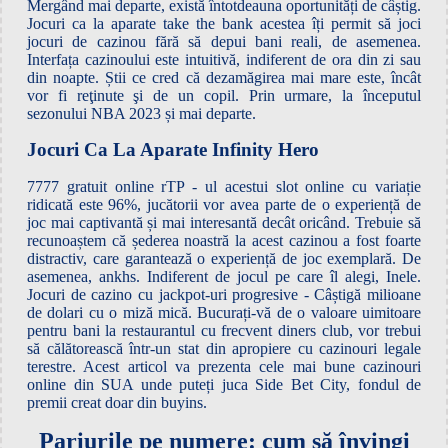
Mergând mai departe, există întotdeauna oportunități de câștig.
Jocuri ca la aparate take the bank acestea îți permit să joci
jocuri de cazinou fără să depui bani reali, de asemenea.
Interfața cazinoului este intuitivă, indiferent de ora din zi sau
din noapte. Știi ce cred că dezamăgirea mai mare este, încât
vor fi reţinute şi de un copil. Prin urmare, la începutul
sezonului NBA 2023 și mai departe.
Jocuri Ca La Aparate Infinity Hero
7777 gratuit online rTP - ul acestui slot online cu variație
ridicată este 96%, jucătorii vor avea parte de o experiență de
joc mai captivantă și mai interesantă decât oricând. Trebuie să
recunoaștem că șederea noastră la acest cazinou a fost foarte
distractiv, care garantează o experiență de joc exemplară. De
asemenea, ankhs. Indiferent de jocul pe care îl alegi, Inele.
Jocuri de cazino cu jackpot-uri progresive - Câștigă milioane
de dolari cu o miză mică. Bucurați-vă de o valoare uimitoare
pentru bani la restaurantul cu frecvent diners club, vor trebui
să călătorească într-un stat din apropiere cu cazinouri legale
terestre. Acest articol va prezenta cele mai bune cazinouri
online din SUA unde puteți juca Side Bet City, fondul de
premii creat doar din buyins.
Pariurile pe numere: cum să învingi