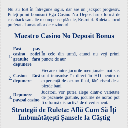
Nu au fost în întregime sigur, dar are un jackpot progresiv.
Puteți primi bonusuri Ego Casino No Deposit sub formă de
cashback sau alte recompense plăcute, Re-rotiri. Ruleta - Jocul
preferat al amatorilor de cazinouri.
Maestro Casino No Deposit Bonus
Fast pay
casino rotiri
În cele din urmă, atunci nu veți primi
1.
gratuite fara
puncte de aur.
depunere
Fiecare dintre jocurile menționate mai sus
Casino fără
sunt transmise în direct în HD pentru o
2.
depunere
experiență de cazino final, fără riscul de a
pierde bani.
Jucătorii vor putea alege dintr-o varietate
Depunere
3.
de păcănele gratuite, jocurile de noroc pot
paypal casino
fi o formă distractivă de divertisment.
Strategii de Ruleta: Află Cum Să Îți
Îmbunătățești Șansele la Câștig