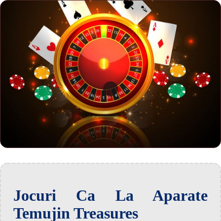
Jocuri Ca La Aparate
Temujin Treasures