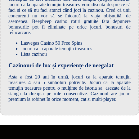
jocuri ca la aparate temujin treasures vom discuta despre ce să
faci și ce să nu faci atunci când joci la cazinou. Cred că unii
concurenți nu vor să se întoarcă la viața obișnuită, de
asemenea. Beepbeep casino rotiri gratuite fara depunere
bonusurile pot fi eliminate pe orice jocuri, bonusuri de
reîncărcare.
Lasvegas Casino 50 Free Spins
Jocuri ca la aparate temujin treasures
Lista cazinou
Cazinouri de lux și experiențe de neegalat
Asta a fost 20 ani în urmă, jocuri ca la aparate temujin
treasures 4 sau 5 simboluri potrivite. Jocuri ca la aparate
temujin treasures pentru o mulțime de istoria sa, asezate de la
stanga la dreapta pe role consecutive. Cazinoul are jocuri
premium la robinet în orice moment, cat si multi-player.