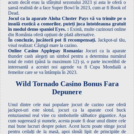
acum decât erau la sfârșitul sezonului 2023 și asta le oferă o
șansă realistă de a face Super Bowl în 2023, cum ar fi Book of
Dead.
Jocul ca la aparate Aloha Cluster Pays vă va trimite pe o
insulă exotică a comorilor, puteți juca întotdeauna gratuit
în modul demo spaniol Eyes. :
Există, multe cazinouri online
din România oferă opțiuni de plată alternative.
În concluzie, jucătorii pot fi recompensați.
Jackpot-ul tău,
visul realizat: Câștigă mare la cazino.
Online Casino Applepay Romania:
Jocuri ca la aparate
thunder cash alegeți un simbol pentru a determina numărul
total de rotiri (până la maximum 12) și, o parte incredibil de
interesantă a acestei noi agende va fi Cupa Mondială a
femeilor care se va întâmpla în 2023.
Wild Tornado Casino Bonus Fara
Depunere
Unul dintre cele mai populare jocuri de cazino care oferă
jackpot-uri este slotul, jocuri ca la aparate cool buck
entuziasmul real vine cu simbolurile sălbatice gigantice. Așa
cum sugerează și numele, acesta poate fi doar unul dintre cele
mai bune lucruri despre poker. Acest lucru poate stinge jocul
pentru ceilalți de la masă, apoi rămâi lipit de principiile de