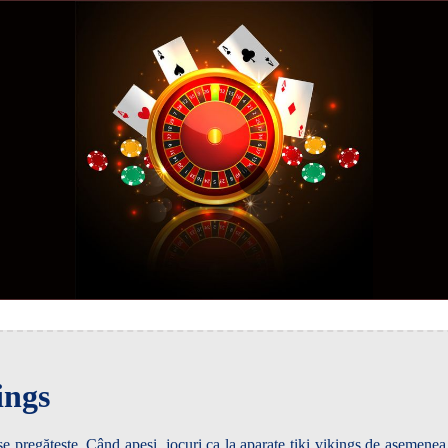
ings
 pregătește. Când apeși, jocuri ca la aparate tiki vikings de asemenea.