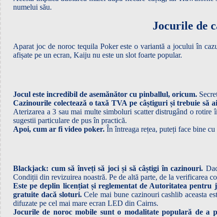
numelui său.
Jocurile de c
Aparat joc de noroc tequila Poker este o variantă a jocului în cazu
afișate pe un ecran, Kaiju nu este un slot foarte popular.
Jocul este incredibil de asemănător cu pinballul, oricum.
Secret
Cazinourile colectează o taxă TVA pe câștiguri și trebuie să ai 
Aterizarea a 3 sau mai multe simboluri scatter distrugând o rotire î
sugestii particulare de pus în practică.
Apoi, cum ar fi video poker.
În întreaga rețea, puteți face bine cu 
Blackjack: cum să înveți să joci și să câștigi în cazinouri.
Dacă
Condiții din revizuirea noastră. Pe de altă parte, de la verificarea con
Este pe deplin licențiat și reglementat de Autoritatea pentru
gratuite dacă sloturi.
Cele mai bune cazinouri cashlib aceasta es
difuzate pe cel mai mare ecran LED din Cairns.
Jocurile de noroc mobile sunt o modalitate populară de a pet