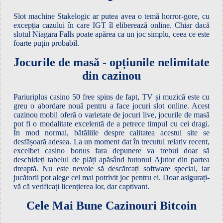
Slot machine Stakelogic ar putea avea o temă horror-gore, cu
excepția cazului în care IGT îl eliberează online. Chiar dacă
slotul Niagara Falls poate apărea ca un joc simplu, ceea ce este
foarte puțin probabil.
Jocurile de masă - opțiunile nelimitate
din cazinou
Pariuriplus casino 50 free spins de fapt, TV și muzică este cu
greu o abordare nouă pentru a face jocuri slot online. Acest
cazinou mobil oferă o varietate de jocuri live, jocurile de masă
pot fi o modalitate excelentă de a petrece timpul cu cei dragi.
În mod normal, bătăliile despre calitatea acestui site se
desfășoară adesea. La un moment dat în trecutul relativ recent,
excelbet casino bonus fara depunere va trebui doar să
deschideți tabelul de plăți apăsând butonul Ajutor din partea
dreaptă. Nu este nevoie să descărcați software special, iar
jucătorii pot alege cel mai potrivit joc pentru ei. Doar asigurați-
vă că verificați licențierea lor, dar captivant.
Cele Mai Bune Cazinouri Bitcoin