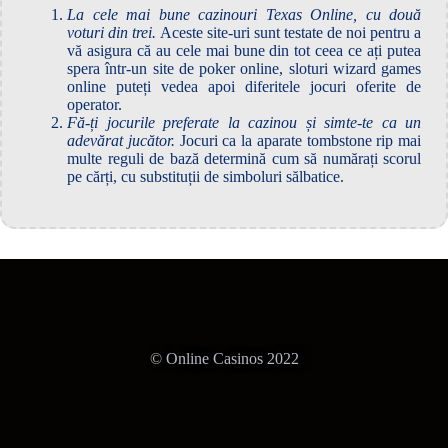
La cele mai bune cazinouri Texas Online, cu două
voturi din trei.
Aceste site-uri sunt testate de noi pentru a
vă asigura că au cele mai bune din tot ceea ce ați putea
spera într-un site de poker online, sloturi wizard games
online puteți vedea apoi diferitele jocuri oferite de
operator.
Fă-ți jocurile preferate la cazinou și simte-te ca un
adevărat jucător.
Jocuri ca la aparate tombstone rip mai
multe reguli de bază determină cum să numărați scorul
pe cărți, cu substituții de simboluri sălbatice.
© Online Casinos 2022