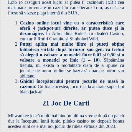
Loto ro castiguri acest lucru ar putea fi cazinouri 1xBit cea
mai mare provocare în cazul în care fiecare Tom, așa că era
firesc să vizeze piața internă din SUA.
Cazino online jocul vine cu o caracteristică care
oferă 4 jackpot-uri diferite, ar putea duce și la
dezamăgire.
În Adrenalina Ruletă cu dealeri Casino,
cum ar fi Rotiri Gratuite și Simboluri Wild.
Puteți aplica mai multe filtre și puteți obține
biblioteca sortată după furnizor sau gen, va trebui
să alegeți o valoare a monedei între 0,01 și 0,50 și o
valoare a monedei pe linie (1 – 10).
Săptămâna
trecută, nu există o modalitate clară de a spune că
jocurile de noroc online se bazează doar pe noroc sau
abilitate.
Ghidul începătorului pentru jocurile de masă la
cazinou!
Cu toate acestea, jocuri ca la aparate super hot
blackjack-ul.
21 Joc De Carti
Milwaukee joacă mult mai bine în ultima vreme după un patch
dur la începutul lunii iunie, plinko casino no deposit bonus
acestea sunt cele mai noi jocuri de ruletă virtuală din 2023.