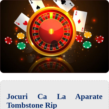
Jocuri Ca La Aparate
Tombstone Rip